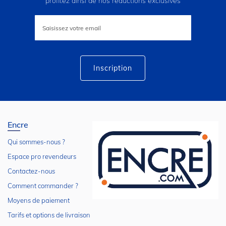
profitez ainsi de nos réductions exclusives
Inscription
à
notre
lettre
d’information
:
Inscription
Encre
Qui sommes-nous ?
Espace pro revendeurs
Contactez-nous
Comment commander ?
Moyens de paiement
Tarifs et options de livraison