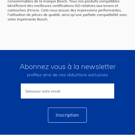
consommables de la marque Bosch. Tous nos produits compatibles
bénéficient des meilleures certifications ISO relatives aux toners et
cartouches d'encre. Cela vous assure des impressions performantes,
l'utilisation de pièces de qualité, ainsi qu'une parfaite compatibilité avec
votre imprimante Bosch.
Abonnez vous à la newsletter
profitez ainsi de nos réductions exclusives
Inscription
à
notre
lettre
d’information
:
Inscription