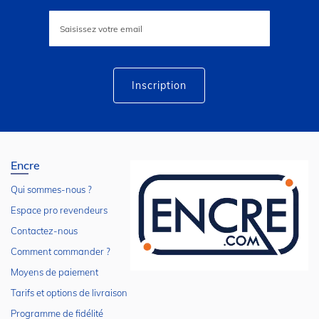
Inscription
à
notre
lettre
d’information
:
Inscription
Encre
Qui sommes-nous ?
Espace pro revendeurs
Contactez-nous
Comment commander ?
Moyens de paiement
Tarifs et options de livraison
Programme de fidélité