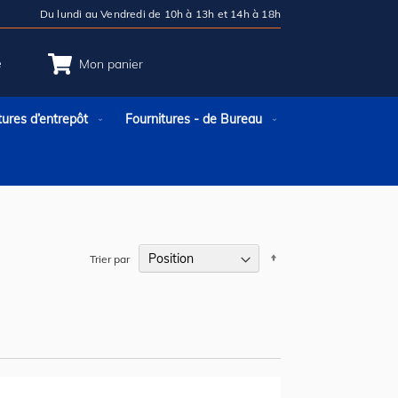
Du lundi au Vendredi de 10h à 13h et 14h à 18h
e
Mon panier
tures d’entrepôt
Fournitures - de Bureau
Par
Trier par
ordre
décroissant