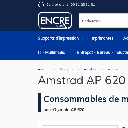
Service client : 09 51 28 81 81
Rechercher
Supports d’impression
Imprimantes
Ac
IT - Multimedia
Entrepot - Bureau - Indust
Accueil
Marques
Amstrad
AP 620
Amstrad AP 620
1
article
Consommables de m
pour Olympia AP 620