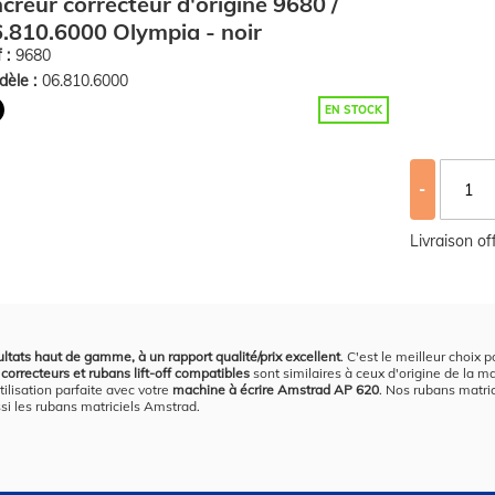
creur correcteur d'origine 9680 /
.810.6000 Olympia - noir
 :
9680
èle :
06.810.6000
EN STOCK
-
Livraison o
ltats haut de gamme, à un rapport qualité/prix excellent
. C'est le meilleur choix
correcteurs et rubans lift-off compatibles
sont similaires à ceux d'origine de la m
tilisation parfaite avec votre
machine à écrire Amstrad AP 620
. Nos rubans matric
ssi les rubans matriciels Amstrad.