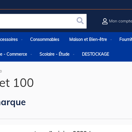
Mon compt
Rechercher
cessoires
Consommables
Maison et Bien-être
Fourni
rie - Commerce
Scolaire - Étude
DESTOCKAGE
00
et 100
arque