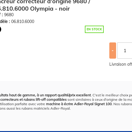
creur correcteur d'origine 9680 /
.810.6000 Olympia - noir
 :
9680
èle :
06.810.6000
EN STOCK
-
Livraison o
ltats haut de gamme, à un rapport qualité/prix excellent
. C'est le meilleur choix 
correcteurs et rubans lift-off compatibles
sont similaires à ceux d'origine de la m
tilisation parfaite avec votre
machine à écrire Adler-Royal Signet 100
. Nos rubans
dons aussi les rubans matriciels Adler-Royal.