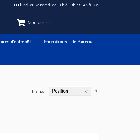
Du lundi au Vendredi de 10h à 13h et 14h à 18h
e
Mon panier
tures d’entrepôt
Fournitures - de Bureau
Par
Trier par
ordre
décroissant