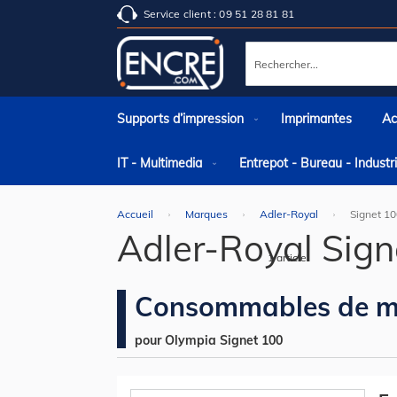
Service client : 09 51 28 81 81
Rechercher
Supports d’impression
Imprimantes
Ac
IT - Multimedia
Entrepot - Bureau - Indust
Accueil
Marques
Adler-Royal
Signet 1
Adler-Royal Sign
1
article
Consommables de m
pour Olympia Signet 100