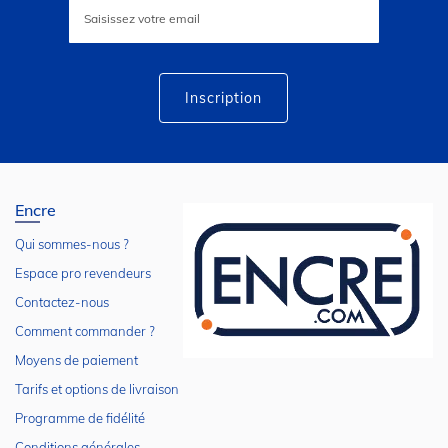
à
notre
lettre
d’information
:
Inscription
Encre
Qui sommes-nous ?
Espace pro revendeurs
Contactez-nous
Comment commander ?
Moyens de paiement
Tarifs et options de livraison
Programme de fidélité
Conditions générales