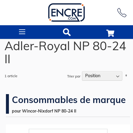
Rechercher
Adler-Royal NP 80-24
II
Pa
1
article
Trier par
or
dé
Consommables de marque
pour Wincor-Nixdorf NP 80-24 II