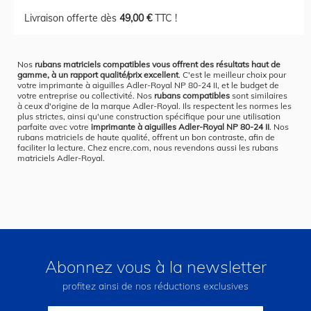
Livraison offerte dès
49,00 €
TTC !
Nos
rubans matriciels compatibles vous offrent des résultats haut de
gamme, à un rapport qualité/prix excellent
. C'est le meilleur choix pour
votre imprimante à aiguilles Adler-Royal NP 80-24 II, et le budget de
votre entreprise ou collectivité. Nos
rubans compatibles
sont similaires
à ceux d'origine de la marque Adler-Royal. Ils respectent les normes les
plus strictes, ainsi qu'une construction spécifique pour une utilisation
parfaite avec votre
imprimante à aiguilles Adler-Royal NP 80-24 II
. Nos
rubans matriciels de haute qualité, offrent un bon contraste, afin de
faciliter la lecture. Chez encre.com, nous revendons aussi les rubans
matriciels Adler-Royal.
Abonnez vous à la newsletter
profitez ainsi de nos réductions exclusives
Inscription