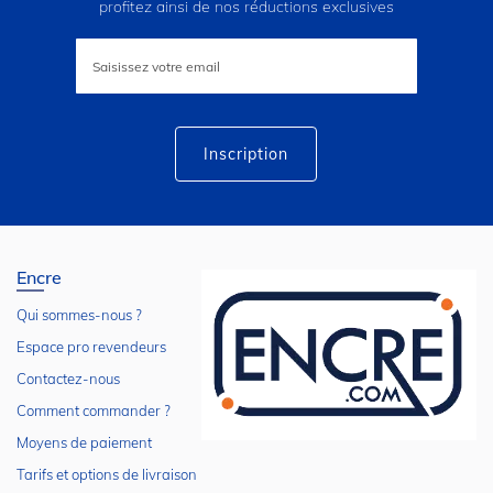
profitez ainsi de nos réductions exclusives
Inscription
à
notre
lettre
d’information
:
Inscription
Encre
Qui sommes-nous ?
Espace pro revendeurs
Contactez-nous
Comment commander ?
Moyens de paiement
Tarifs et options de livraison