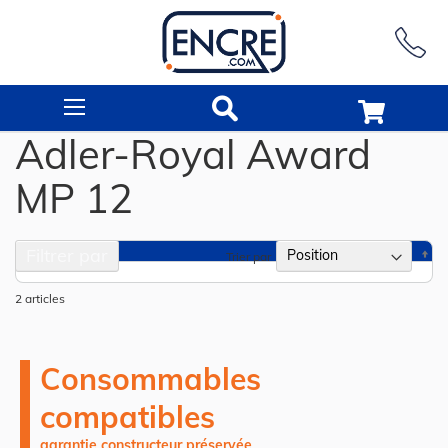
Rechercher
Adler-Royal Award
MP 12
Filtrer par
Pa
Trier par
or
dé
2
articles
Consommables
compatibles
garantie constructeur préservée