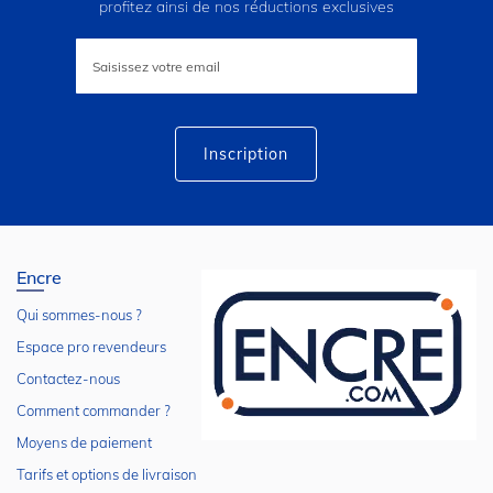
profitez ainsi de nos réductions exclusives
Inscription
à
notre
lettre
d’information
:
Inscription
Encre
Qui sommes-nous ?
Espace pro revendeurs
Contactez-nous
Comment commander ?
Moyens de paiement
Tarifs et options de livraison