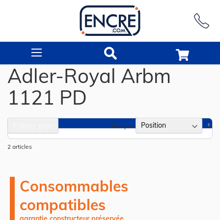
Rechercher
Adler-Royal Arbm
1121 PD
Filtrer par
Pa
Trier par
or
dé
2
articles
Consommables
compatibles
garantie constructeur préservée