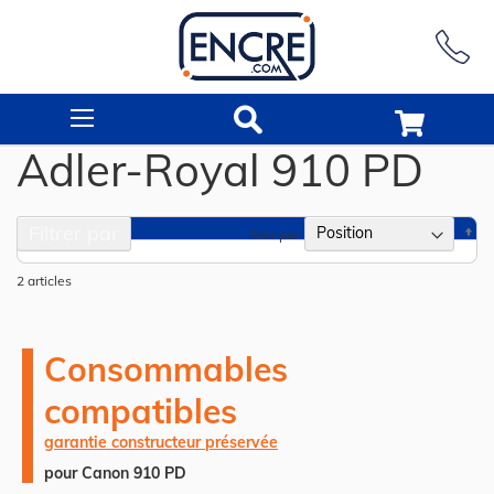
Rechercher
Adler-Royal 910 PD
Filtrer par
Pa
Trier par
or
dé
2
articles
Consommables
compatibles
garantie constructeur préservée
pour Canon 910 PD