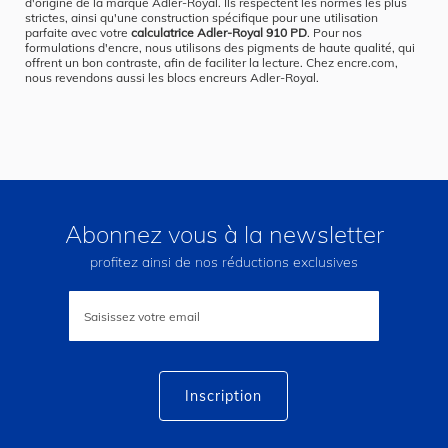
d'origine de la marque Adler-Royal. Ils respectent les normes les plus
strictes, ainsi qu'une construction spécifique pour une utilisation
parfaite avec votre
calculatrice Adler-Royal 910 PD
. Pour nos
formulations d'encre, nous utilisons des pigments de haute qualité, qui
offrent un bon contraste, afin de faciliter la lecture. Chez encre.com,
nous revendons aussi les blocs encreurs Adler-Royal.
Abonnez vous à la newsletter
profitez ainsi de nos réductions exclusives
Inscription
à
notre
lettre
d’information
:
Inscription