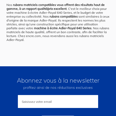
Nos
rubans matriciels compatibles vous offrent des résultats haut de
gamme, à un rapport qualité/prix excellent
. C'est le meilleur choix pour
votre machine à écrire Adler-Royal 640 Series, et le budget de votre
entreprise ou collectivité. Nos
rubans compatibles
sont similaires à ceux
d'origine de la marque Adler-Royal. Ils respectent les normes les plus
strictes, ainsi qu'une construction spécifique pour une utilisation
parfaite avec votre
machine à écrire Adler-Royal 640 Series
. Nos rubans
matriciels de haute qualité, offrent un bon contraste, afin de faciliter la
lecture. Chez encre.com, nous revendons aussi les rubans matriciels
Adler-Royal.
Abonnez vous à la newsletter
profitez ainsi de nos réductions exclusives
Inscription
à
notre
lettre
d’information