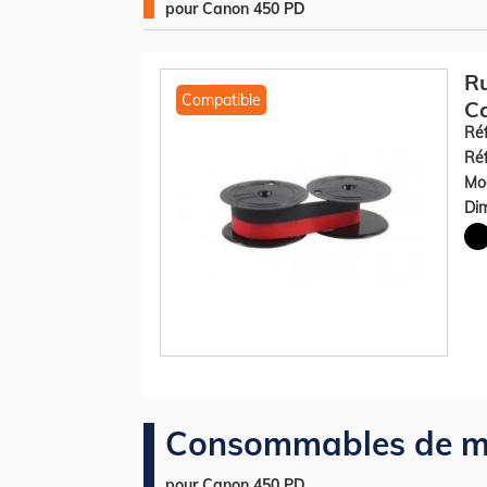
pour Canon 450 PD
R
Compatible
Ca
Réf
Réf
Mod
Dim
Consommables de m
pour Canon 450 PD