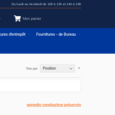
Du lundi au Vendredi de 10h à 13h et 14h à 18h
e
Mon panier
tures d’entrepôt
Fournitures - de Bureau
Par
Trier par
ordre
décroissant
garantie constructeur préservée