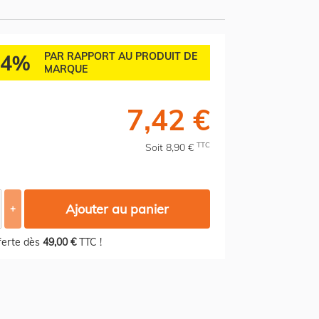
84%
PAR RAPPORT AU PRODUIT DE
MARQUE
7,42 €
TTC
Soit 8,90 €
Ajouter au panier
+
fferte dès
49,00 €
TTC !