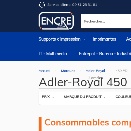
Service client : 09 51 28 81 81
Rechercher
Supports d’impression
Imprimantes
Ac
IT - Multimedia
Entrepot - Bureau - Indust
Accueil
Marques
Adler-Royal
450 PD
Adler-Royal 450
2
articles
PRIX
MARQUE DU PRODUIT
COULEU
Consommables comp