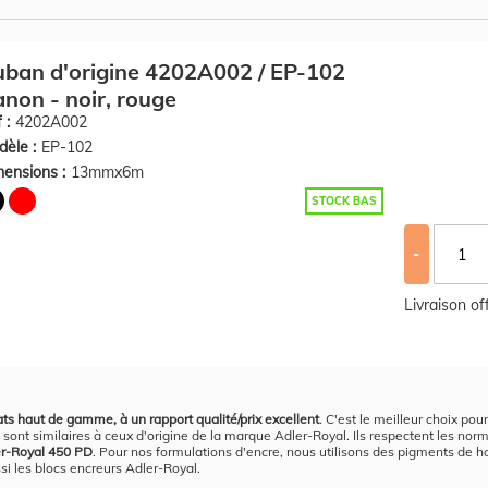
ban d'origine 4202A002 / EP-102
non - noir, rouge
 :
4202A002
èle :
EP-102
ensions :
13mmx6m
STOCK BAS
-
Livraison o
ats haut de gamme, à un rapport qualité/prix excellent
. C'est le meilleur choix pou
sont similaires à ceux d'origine de la marque Adler-Royal. Ils respectent les norme
er-Royal 450 PD
. Pour nos formulations d'encre, nous utilisons des pigments de hau
si les blocs encreurs Adler-Royal.