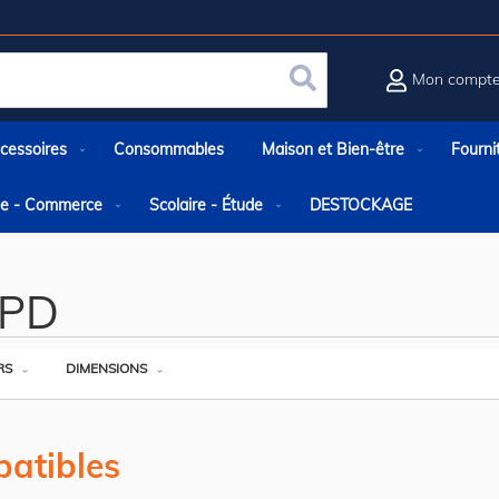
Mon compt
Rechercher
cessoires
Consommables
Maison et Bien-être
Fourni
rie - Commerce
Scolaire - Étude
DESTOCKAGE
 PD
RS
DIMENSIONS
atibles