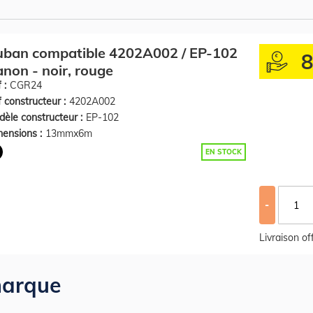
uban compatible 4202A002 / EP-102
non - noir, rouge
 :
CGR24
 constructeur :
4202A002
èle constructeur :
EP-102
ensions :
13mmx6m
EN STOCK
-
Livraison o
arque