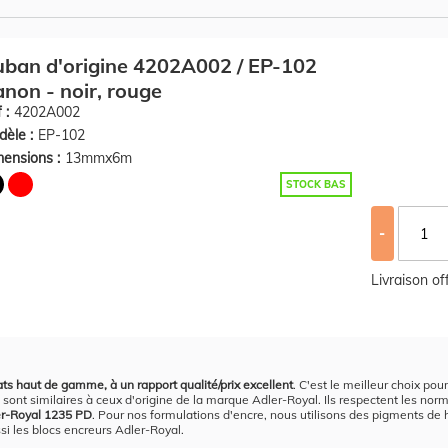
ban d'origine 4202A002 / EP-102
non - noir, rouge
 :
4202A002
èle :
EP-102
ensions :
13mmx6m
STOCK BAS
-
Livraison o
ats haut de gamme, à un rapport qualité/prix excellent
. C'est le meilleur choix po
sont similaires à ceux d'origine de la marque Adler-Royal. Ils respectent les norme
ler-Royal 1235 PD
. Pour nos formulations d'encre, nous utilisons des pigments de h
si les blocs encreurs Adler-Royal.