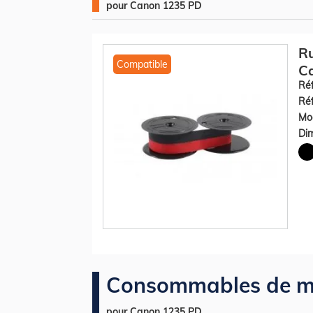
pour Canon 1235 PD
R
Compatible
Ca
Réf
Réf
Mod
Dim
Consommables de m
pour Canon 1235 PD