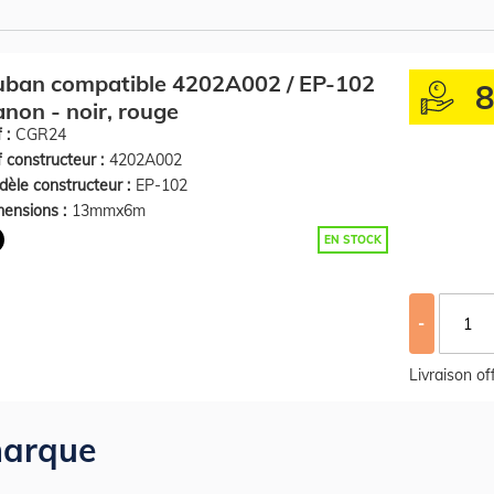
uban compatible 4202A002 / EP-102
non - noir, rouge
 :
CGR24
 constructeur :
4202A002
èle constructeur :
EP-102
ensions :
13mmx6m
EN STOCK
-
Livraison o
arque