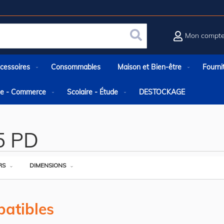
Mon compt
Rechercher
cessoires
Consommables
Maison et Bien-être
Fourni
rie - Commerce
Scolaire - Étude
DESTOCKAGE
5 PD
RS
DIMENSIONS
atibles