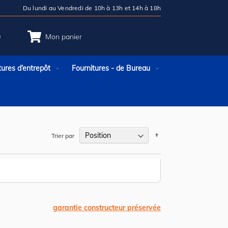
Du lundi au Vendredi de 10h à 13h et 14h à 18h
e
Mon panier
tures d’entrepôt
Fournitures - de Bureau
Par
Trier par
ordre
décroissant
garantie constructeur préservée