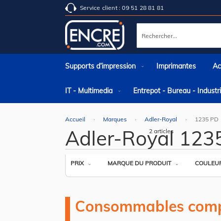
Service client : 09 51 28 81 81
Rechercher
Supports d’impression
Imprimantes
Ac
IT - Multimedia
Entrepot - Bureau - Indust
Accueil
Marques
Adler-Royal
1235 PD
Adler-Royal 123
2
articles
PRIX
MARQUE DU PRODUIT
COULEU
Consommables comp