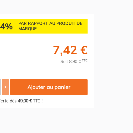
84%
PAR RAPPORT AU PRODUIT DE
MARQUE
7,42 €
TTC
Soit 8,90 €
Ajouter au panier
+
fferte dès
49,00 €
TTC !