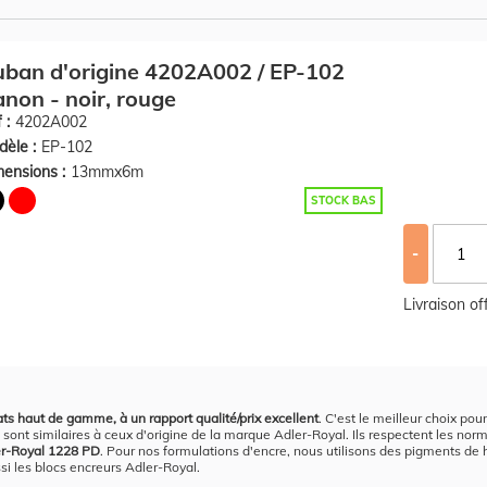
ban d'origine 4202A002 / EP-102
non - noir, rouge
 :
4202A002
èle :
EP-102
ensions :
13mmx6m
STOCK BAS
-
Livraison o
ats haut de gamme, à un rapport qualité/prix excellent
. C'est le meilleur choix po
sont similaires à ceux d'origine de la marque Adler-Royal. Ils respectent les norme
ler-Royal 1228 PD
. Pour nos formulations d'encre, nous utilisons des pigments de h
si les blocs encreurs Adler-Royal.