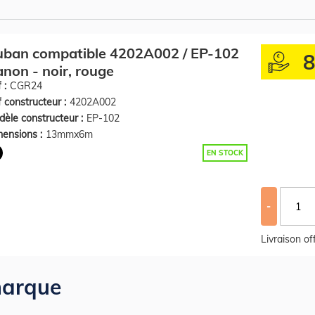
uban compatible 4202A002 / EP-102
non - noir, rouge
 :
CGR24
 constructeur :
4202A002
èle constructeur :
EP-102
ensions :
13mmx6m
EN STOCK
-
Livraison o
arque