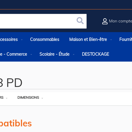
Mon compt
Rechercher
cessoires
Consommables
Maison et Bien-être
Fourni
rie - Commerce
Scolaire - Étude
DESTOCKAGE
8 PD
RS
DIMENSIONS
atibles