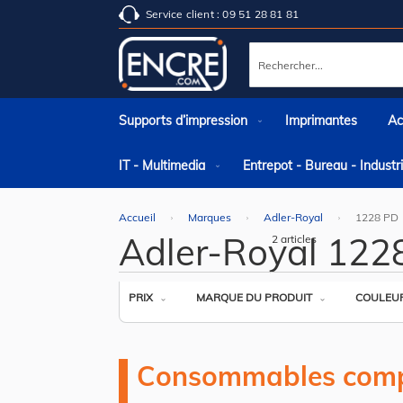
Service client : 09 51 28 81 81
Rechercher
Supports d’impression
Imprimantes
Ac
IT - Multimedia
Entrepot - Bureau - Indust
Accueil
Marques
Adler-Royal
1228 PD
Adler-Royal 122
2
articles
PRIX
MARQUE DU PRODUIT
COULEU
Consommables comp