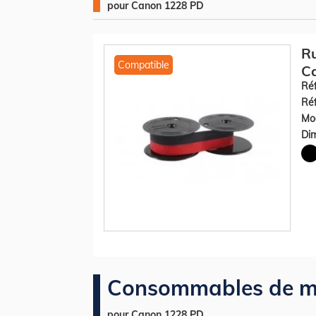
pour Canon 1228 PD
R
Compatible
Ca
Réf
Réf
Mod
Dim
Consommables de m
pour Canon 1228 PD