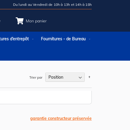
Du lundi au Vendredi de 10h à 13h et 14h à 18h
e
Mon panier
tures d’entrepôt
Fournitures - de Bureau
Par
Trier par
ordre
décroissant
garantie constructeur préservée