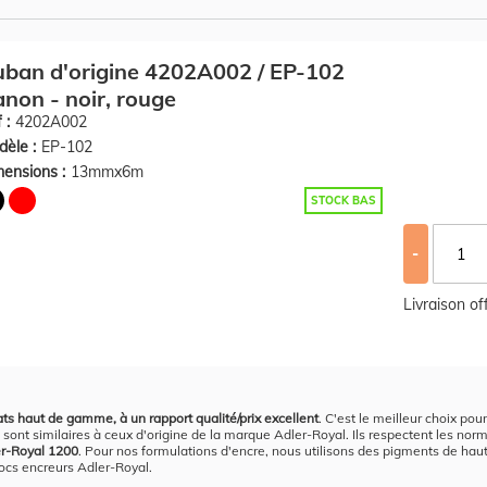
ban d'origine 4202A002 / EP-102
non - noir, rouge
 :
4202A002
èle :
EP-102
ensions :
13mmx6m
STOCK BAS
-
Livraison o
ats haut de gamme, à un rapport qualité/prix excellent
. C'est le meilleur choix pou
sont similaires à ceux d'origine de la marque Adler-Royal. Ils respectent les norme
er-Royal 1200
. Pour nos formulations d'encre, nous utilisons des pigments de haute 
locs encreurs Adler-Royal.