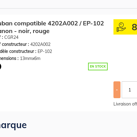
uban compatible 4202A002 / EP-102
non - noir, rouge
 :
CGR24
 constructeur :
4202A002
èle constructeur :
EP-102
ensions :
13mmx6m
EN STOCK
-
Livraison o
arque