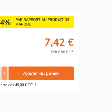
84%
PAR RAPPORT AU PRODUIT DE
MARQUE
7,42 €
TTC
Soit 8,90 €
Ajouter au panier
+
fferte dès
49,00 €
TTC !