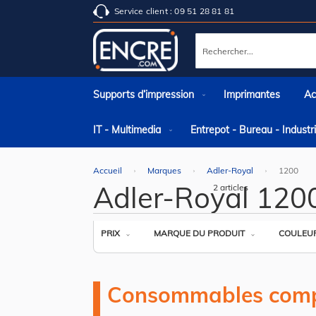
Service client : 09 51 28 81 81
Rechercher
Supports d’impression
Imprimantes
Ac
IT - Multimedia
Entrepot - Bureau - Indust
Accueil
Marques
Adler-Royal
1200
Adler-Royal 120
2
articles
PRIX
MARQUE DU PRODUIT
COULEU
Consommables comp