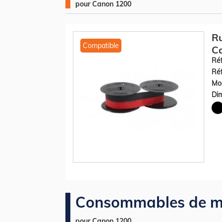
pour Canon 1200
R
Compatible
Ca
Réf
Réf
Mod
Dim
Consommables de m
pour Canon 1200