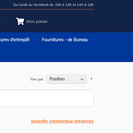
Du lundi au Vendredi de 10h à 13h et 14h à 18h
e
Mon panier
tures d’entrepôt
Fournitures - de Bureau
Par
Trier par
ordre
décroissant
garantie constructeur préservée