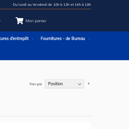
Du lundi au Vendredi de 10h à 13h et 14h à 18h
e
Mon panier
tures d’entrepôt
Fournitures - de Bureau
Par
Trier par
ordre
décroissant