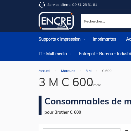
Service client : 09 51 28 81 81
Rechercher
Supports d’impression
Imprimantes
Ac
IT - Multimedia
Entrepot - Bureau - Indust
Accueil
Marques
3 M
C 600
3 M C 600
1
article
Consommables de m
pour Brother C 600