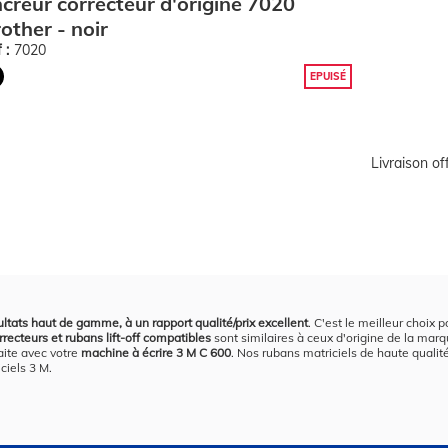
creur correcteur d'origine 7020
other - noir
 :
7020
EPUISÉ
Livraison o
ltats haut de gamme, à un rapport qualité/prix excellent
. C'est le meilleur choix 
recteurs et rubans lift-off compatibles
sont similaires à ceux d'origine de la marqu
aite avec votre
machine à écrire 3 M C 600
. Nos rubans matriciels de haute qualité,
ciels 3 M.