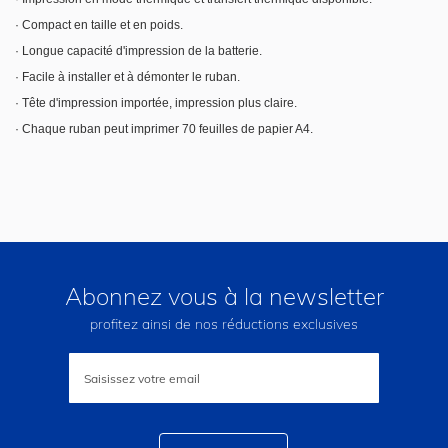
· Compact en taille et en poids.
· Longue capacité d'impression de la batterie.
· Facile à installer et à démonter le ruban.
· Tête d'impression importée, impression plus claire.
· Chaque ruban peut imprimer 70 feuilles de papier A4.
Abonnez vous à la newsletter
profitez ainsi de nos réductions exclusives
Inscription
à
notre
lettre
d’information
: