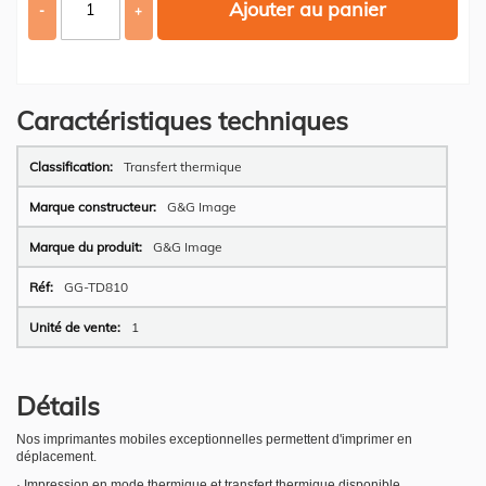
Ajouter au panier
-
+
Caractéristiques techniques
Plus
Transfert thermique
d’information
G&G Image
G&G Image
GG-TD810
1
Détails
Nos imprimantes mobiles exceptionnelles permettent d'imprimer en
déplacement.
· Impression en mode thermique et transfert thermique disponible.