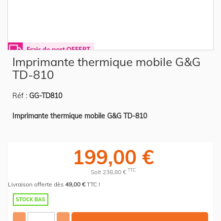
Skip
Imprimante thermique mobile G&G
to
the
TD-810
beginning
of
the
Réf :
GG-TD810
images
gallery
Imprimante thermique mobile G&G TD-810
199,00 €
TTC
Soit 238,80 €
Livraison offerte dès
49,00 €
TTC !
STOCK BAS