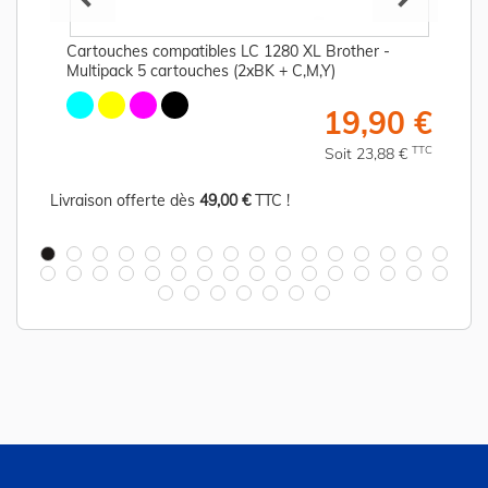
Cartouches compatibles LC 1280 XL Brother -
Multipack 5 cartouches (2xBK + C,M,Y)
€
19,90 €
C
TTC
Soit 23,88 €
Livraison offerte dès
49,00 €
TTC !