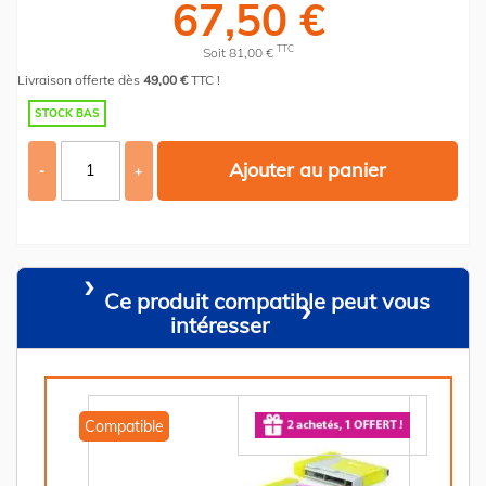
67,50 €
TTC
Soit 81,00 €
Livraison offerte dès
49,00 €
TTC !
STOCK BAS
Ajouter au panier
-
+
Ce produit compatible peut vous
intéresser
Compatible