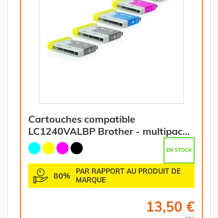
Cartouches compatible
LC1240VALBP Brother - multipack
4 couleurs : noire, cyan, magenta,
EN STOCK
jaune
PAR RAPPORT AU PRODUIT DE
80%
MARQUE
13,50 €