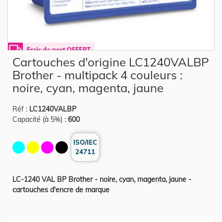
Skip
Cartouches d'origine LC1240VALBP
to
the
Brother - multipack 4 couleurs :
beginning
of
noire, cyan, magenta, jaune
the
images
gallery
Réf :
LC1240VALBP
Capacité (à 5%) :
600
ISO/IEC
24711
LC-1240 VAL BP Brother - noire, cyan, magenta, jaune -
cartouches d'encre de marque