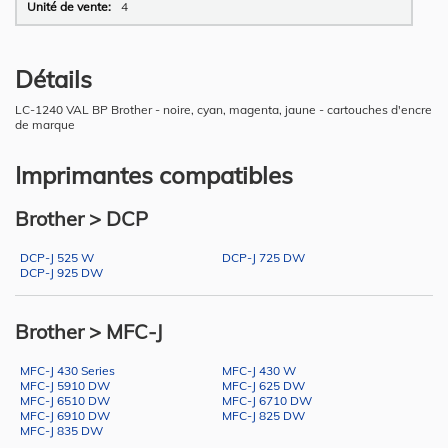
4
Détails
LC-1240 VAL BP Brother - noire, cyan, magenta, jaune - cartouches d'encre
de marque
Imprimantes compatibles
Brother > DCP
DCP-J 525 W
DCP-J 725 DW
DCP-J 925 DW
Brother > MFC-J
MFC-J 430 Series
MFC-J 430 W
MFC-J 5910 DW
MFC-J 625 DW
MFC-J 6510 DW
MFC-J 6710 DW
MFC-J 6910 DW
MFC-J 825 DW
MFC-J 835 DW