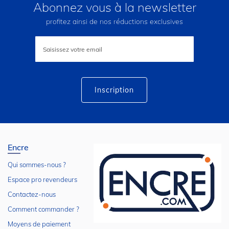
Abonnez vous à la newsletter
profitez ainsi de nos réductions exclusives
Inscription
à
notre
lettre
d’information
:
Inscription
Encre
Qui sommes-nous ?
Espace pro revendeurs
Contactez-nous
Comment commander ?
Moyens de paiement