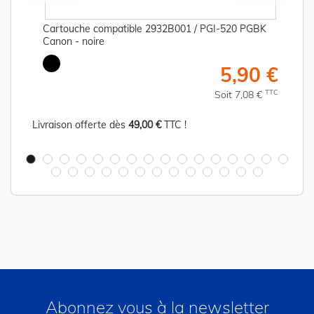
Cartouche compatible 2932B001 / PGI-520 PGBK
Canon - noire
€
5,90 €
C
TTC
Soit 7,08 €
Livraison offerte dès
49,00 €
TTC !
Abonnez vous à la newsletter