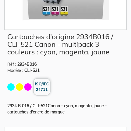
Skip
Cartouches d'origine 2934B016 /
to
the
CLI-521 Canon - multipack 3
beginning
of
couleurs : cyan, magenta, jaune
the
images
gallery
Réf :
2934B016
Modèle :
CLI-521
ISO/IEC
24711
2934 B 016 / CLI-521Canon - cyan, magenta, jaune -
cartouches d'encre de marque