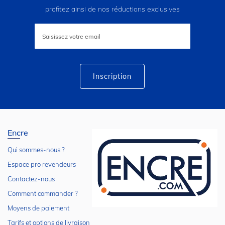
profitez ainsi de nos réductions exclusives
Inscription
à
notre
lettre
d’information
:
Inscription
Encre
Qui sommes-nous ?
Espace pro revendeurs
Contactez-nous
Comment commander ?
Moyens de paiement
Tarifs et options de livraison