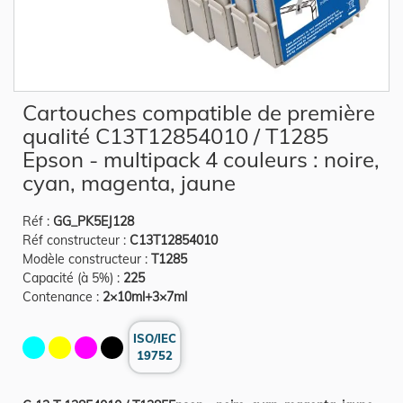
Skip
Cartouches compatible de première
to
the
qualité C13T12854010 / T1285
beginning
of
Epson - multipack 4 couleurs : noire,
the
cyan, magenta, jaune
images
gallery
Réf :
GG_PK5EJ128
Réf constructeur :
C13T12854010
Modèle constructeur :
T1285
Capacité (à 5%) :
225
Contenance :
2×10ml+3×7ml
ISO/IEC
19752