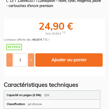
C 13 T 12854010 / T1285Epson - noire, cyan, magenta, jaune
- cartouches d'encre premium
24,90 €
TTC
Soit 29,88 €
Livraison offerte dès
49,00 €
TTC !
EN STOCK
Ajouter au panier
-
+
Caractéristiques techniques
Plus
225
d’information
Jet d'encre