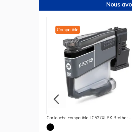
Nous avon
Compatible
 Brother - jaune
Cartouche compatible LC527XLBK Brother - 