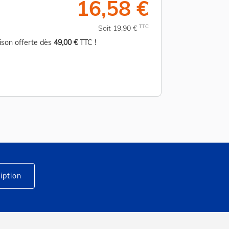
16,58 €
TTC
Soit 19,90 €
aison offerte dès
49,00 €
TTC !
Livraison offerte d
iption