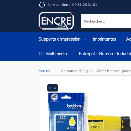
Service client : 09 51 28 81 81
Rechercher
Supports d’impression
Imprimantes
Ac
IT - Multimedia
Entrepot - Bureau - Indust
Accueil
Cartouche d'origine LC527Y Brother - jaun
Skip
to
the
OEM
end
of
the
images
gallery