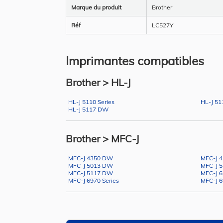
Marque du produit
Brother
Réf
LC527Y
Imprimantes compatibles
Brother > HL-J
HL-J 5110 Series
HL-J 5
HL-J 5117 DW
Brother > MFC-J
MFC-J 4350 DW
MFC-J 
MFC-J 5013 DW
MFC-J 
MFC-J 5117 DW
MFC-J 
MFC-J 6970 Series
MFC-J 