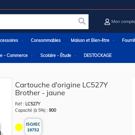
Mon compt
Rechercher
cessoires
Consommables
Maison et Bien-être
Fourni
rie - Commerce
Scolaire - Étude
DESTOCKAGE
e
Cartouche d'origine LC527Y
Brother - jaune
Réf :
LC527Y
Capacité (à 5%) :
900
ISO/IEC
19752