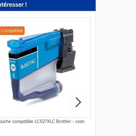
téresser !
Compatible
Compatible
ouche compatible LC527XLC Brother - cyan
Cartouche compatib