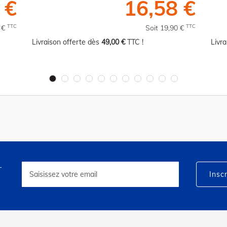
 €
16,58 €
TTC
TTC
0 €
Soit 19,90 €
Livraison offerte dès
49,00 €
TTC !
Livr
r
Inscription
à
Inscr
notre
lettre
d’information
: