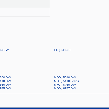
113 DW
HL-J 5113 N
4550 DW
MFC-J 5010 DW
5110 DW
MFC-J 5110 Series
6560 DW
MFC-J 6760 DW
6975 DW
MFC-J 6977 DW