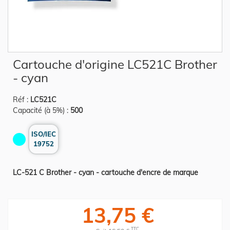
Skip
Cartouche d'origine LC521C Brother
to
the
- cyan
beginning
of
the
Réf :
LC521C
images
gallery
Capacité (à 5%) :
500
ISO/IEC
19752
LC-521 C Brother - cyan - cartouche d'encre de marque
13,75 €
TTC