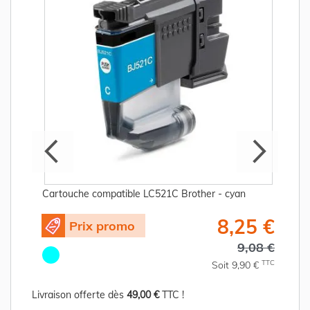
Cartouche compatible LC521C Brother - cyan
€
8,25 €
Prix promo
C
9,08 €
TTC
Soit 9,90 €
Livraison offerte dès
49,00 €
TTC !