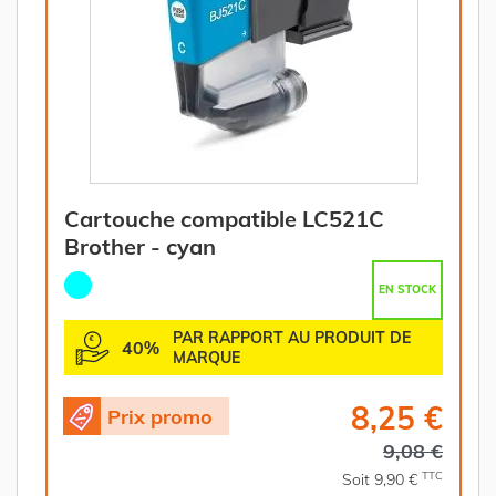
Cartouche compatible LC521C
Brother - cyan
EN STOCK
PAR RAPPORT AU PRODUIT DE
40%
MARQUE
8,25 €
Prix promo
9,08 €
TTC
Soit 9,90 €