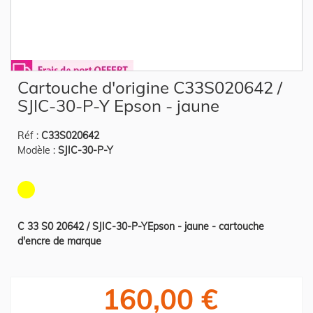
Skip
Cartouche d'origine C33S020642 /
to
the
SJIC-30-P-Y Epson - jaune
beginning
of
the
Réf :
C33S020642
images
gallery
Modèle :
SJIC-30-P-Y
C 33 S0 20642 / SJIC-30-P-YEpson - jaune - cartouche
d'encre de marque
160,00 €