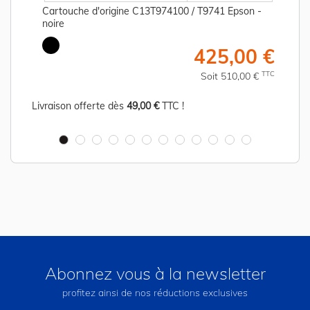
Cartouche d'origine C13T974100 / T9741 Epson -
noire
€
425,00 €
C
TTC
Soit 510,00 €
Livraison offerte dès
49,00 €
TTC !
Abonnez vous à la newsletter
profitez ainsi de nos réductions exclusives