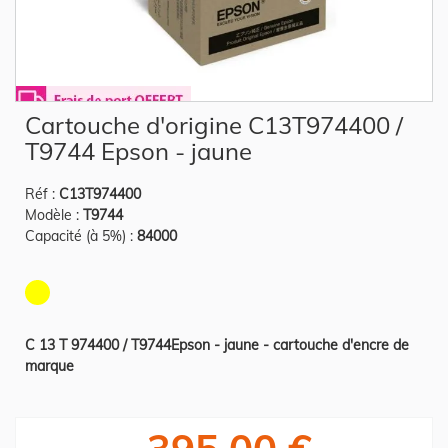
Skip
Cartouche d'origine C13T974400 /
to
the
T9744 Epson - jaune
beginning
of
the
Réf :
C13T974400
images
gallery
Modèle :
T9744
Capacité (à 5%) :
84000
C 13 T 974400 / T9744Epson - jaune - cartouche d'encre de
marque