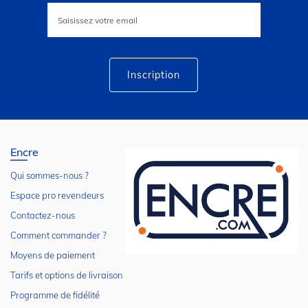
Inscription
à
notre
lettre
d’information
:
Inscription
Encre
Qui sommes-nous ?
Espace pro revendeurs
Contactez-nous
Comment commander ?
Moyens de paiement
Tarifs et options de livraison
Programme de fidélité