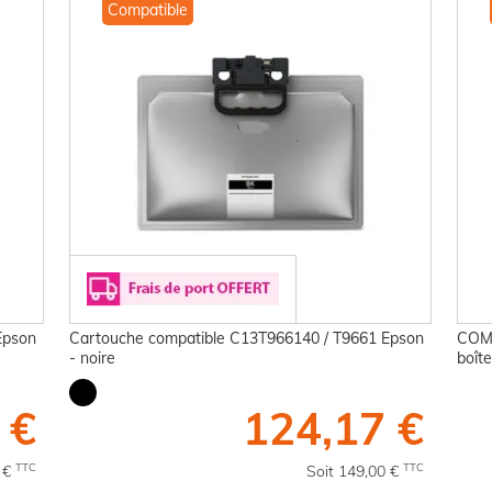
Compatible
Epson
Cartouche compatible C13T966140 / T9661 Epson
COMP
- noire
boîte
 €
124,17 €
TTC
TTC
0 €
Soit 149,00 €