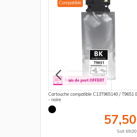
Compatible
ne C13T671600 /
Cartouche compatible C13T965140 / T9651 
- noire
28,75 €
57,50
TTC
Soit 34,50 €
Soit 69,0