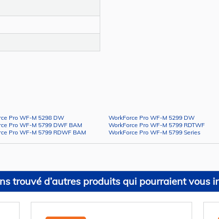
rce Pro WF-M 5298 DW
WorkForce Pro WF-M 5299 DW
rce Pro WF-M 5799 DWF BAM
WorkForce Pro WF-M 5799 RDTWF
rce Pro WF-M 5799 RDWF BAM
WorkForce Pro WF-M 5799 Series
s trouvé d’autres produits qui pourraient vous in