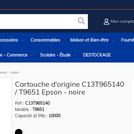
Mon compt
Rechercher
cessoires
Consommables
Maison et Bien-être
Fourni
rie - Commerce
Scolaire - Étude
DESTOCKAGE
son - noire
Cartouche d'origine C13T965140
/ T9651 Epson - noire
Réf :
C13T965140
Modèle :
T9651
Capacité (à 5%) :
10000