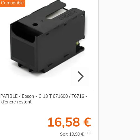
Compatible
OEM
ATIBLE - Epson - C 13 T 671600 / T6716 -
Cartouche d'origin
 d'encre restant
noire
16,58 €
TTC
Soit 19,90 €