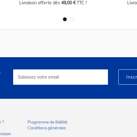
Livraison offerte dès
49,00 €
TTC !
Livr
r
Inscription
à
Inscr
notre
lettre
d’information
:
 ?
Programme de fidélité
Conditions générales
vraison