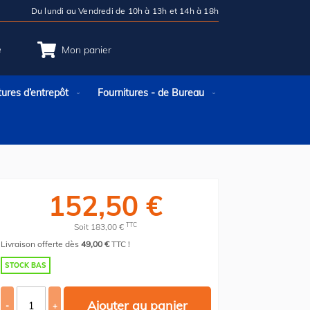
Du lundi au Vendredi de 10h à 13h et 14h à 18h
e
Mon panier
tures d’entrepôt
Fournitures - de Bureau
152,50 €
TTC
Soit 183,00 €
Livraison offerte dès
49,00 €
TTC !
STOCK BAS
Ajouter au panier
-
+