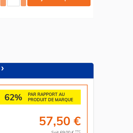
62%
PAR RAPPORT AU
PRODUIT DE MARQUE
57,50 €
TTC
Soit 69,00 €