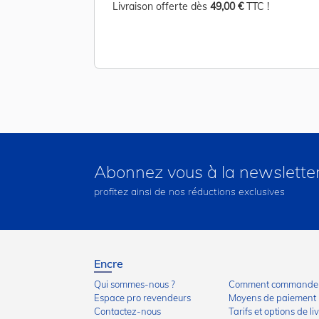
TC !
Livraison offerte dès
49,00 €
TTC !
Abonnez vous à la newslette
profitez ainsi de nos réductions exclusives
Encre
Qui sommes-nous ?
Comment commander
Espace pro revendeurs
Moyens de paiement
Contactez-nous
Tarifs et options de li