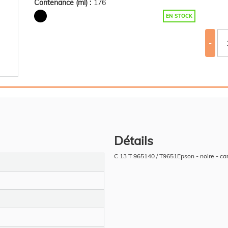
Contenance (ml) :
176
EN STOCK
-
Détails
C 13 T 965140 / T9651Epson - noire - c