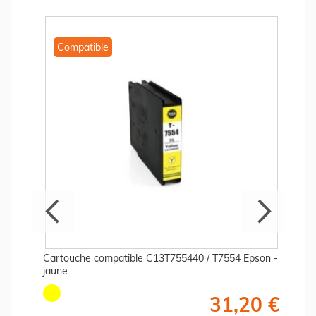
Compatible
Cartouche compatible C13T755440 / T7554 Epson -
jaune
€
31,20 €