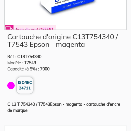
Skip
Cartouche d'origine C13T754340 /
to
the
T7543 Epson - magenta
beginning
of
the
Réf :
C13T754340
images
gallery
Modèle :
T7543
Capacité (à 5%) :
7000
ISO/IEC
24711
C 13 T 754340 / T7543Epson - magenta - cartouche d'encre
de marque