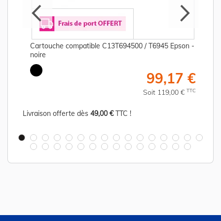
Cartouche compatible C13T694500 / T6945 Epson -
noire
€
99,17 €
C
TTC
Soit 119,00 €
Livraison offerte dès
49,00 €
TTC !