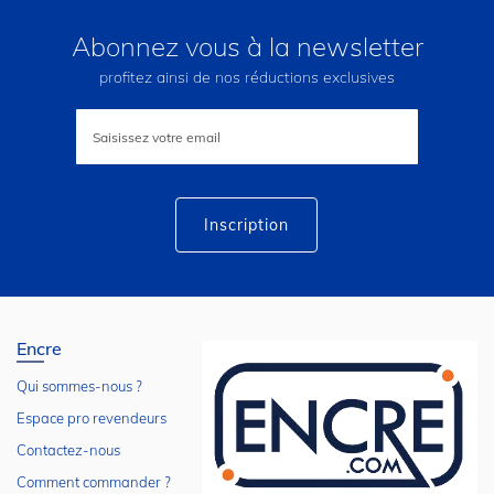
Abonnez vous à la newsletter
profitez ainsi de nos réductions exclusives
Inscription
à
notre
lettre
d’information
:
Inscription
Encre
Qui sommes-nous ?
Espace pro revendeurs
Contactez-nous
Comment commander ?