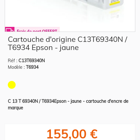
Skip
Cartouche d'origine C13T69340N /
to
the
T6934 Epson - jaune
beginning
of
the
Réf :
C13T69340N
images
gallery
Modèle :
T6934
C 13 T 69340N / T6934Epson - jaune - cartouche d'encre de
marque
155,00 €