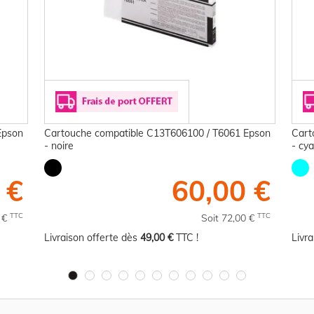
Epson
Cartouche compatible C13T606100 / T6061 Epson
Cart
- noire
- cy
 €
60,00 €
TTC
TTC
8 €
Soit 72,00 €
Livraison offerte dès
49,00 €
TTC !
Livr