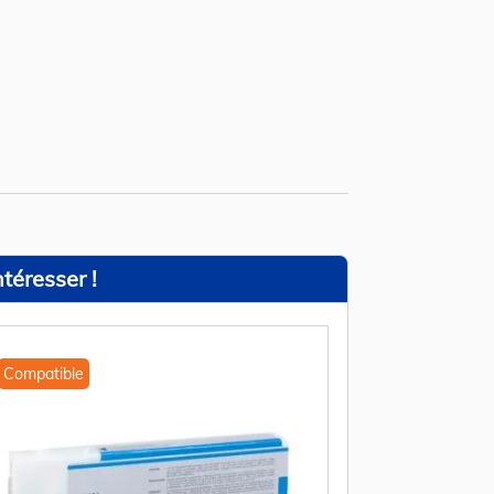
téresser !
Compatible
Compatible