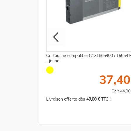
0N / T6148 Epson -
Cartouche compatible C13T565400 / T5654 
- jaune
16,25 €
37,40
TTC
Soit 139,50 €
Soit 44,8
TC !
Livraison offerte dès
49,00 €
TTC !