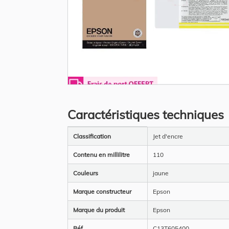
Skip
to
the
Caractéristiques techniques
beginning
of
the
Plus
images
Classification
Jet d'encre
d’information
gallery
Contenu en millilitre
110
Couleurs
jaune
Marque constructeur
Epson
Marque du produit
Epson
Réf
C13T605400