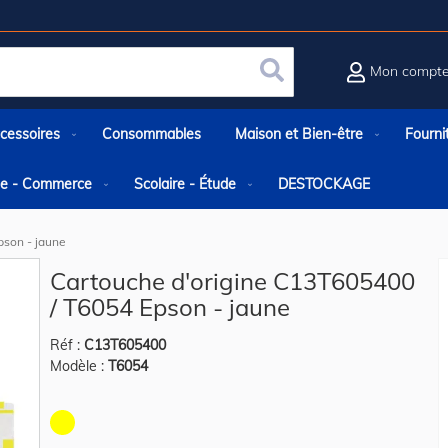
Mon compt
Rechercher
cessoires
Consommables
Maison et Bien-être
Fourni
rie - Commerce
Scolaire - Étude
DESTOCKAGE
pson - jaune
Cartouche d'origine C13T605400
/ T6054 Epson - jaune
Réf :
C13T605400
Modèle :
T6054