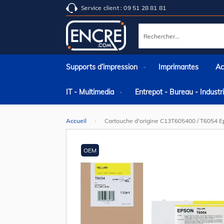
Service client : 09 51 28 81 81
Rechercher
Supports d’impression
Imprimantes
Ac
IT - Multimedia
Entrepot - Bureau - Indust
Accueil
Cartouche d'origine C13T605400 / T6054 E
Skip
to
the
OEM
end
of
the
images
gallery