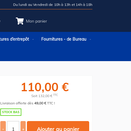
Du lundi au Vendredi de 10h à 13h et 14h à 18h
e
Mon panier
tures d’entrepôt
Fournitures - de Bureau
110,00 €
TTC
Soit 132,00 €
Livraison offerte dès
49,00 €
TTC !
STOCK BAS
Ajouter au panier
-
+