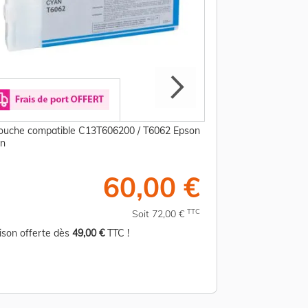
ouche compatible C13T606200 / T6062 Epson
Cartouche compati
an
- magenta
60,00 €
TTC
Soit 72,00 €
aison offerte dès
49,00 €
TTC !
Livraison offerte d