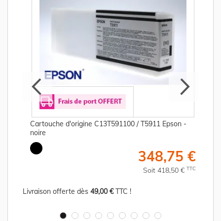
Cartouche d'origine C13T591100 / T5911 Epson -
noire
€
348,75 €
C
TTC
Soit 418,50 €
Livraison offerte dès
49,00 €
TTC !