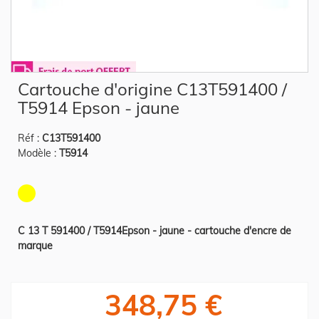
Skip
Cartouche d'origine C13T591400 /
to
the
T5914 Epson - jaune
beginning
of
the
Réf :
C13T591400
images
gallery
Modèle :
T5914
C 13 T 591400 / T5914Epson - jaune - cartouche d'encre de
marque
348,75 €