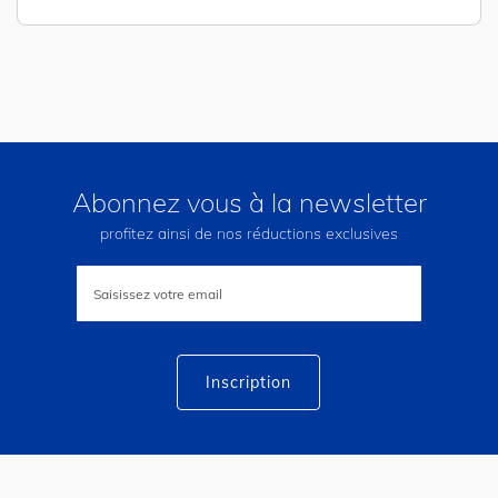
Abonnez vous à la newsletter
profitez ainsi de nos réductions exclusives
Inscription
à
notre
lettre
d’information
:
Inscription