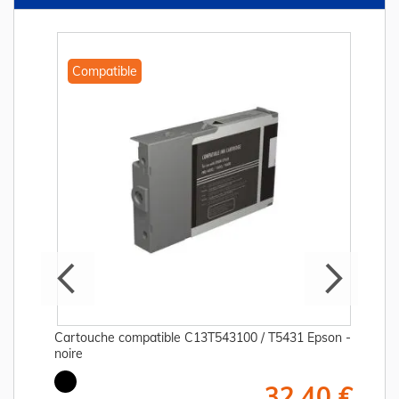
Compatible
Cartouche compatible C13T543100 / T5431 Epson -
noire
€
32,40 €