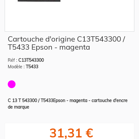
Skip
Cartouche d'origine C13T543300 /
to
the
T5433 Epson - magenta
beginning
of
the
Réf :
C13T543300
images
gallery
Modèle :
T5433
C 13 T 543300 / T5433Epson - magenta - cartouche d'encre
de marque
31,31 €