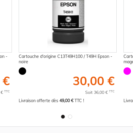
on -
Cartouche d'origine C13T49H100 / T49H Epson -
Cart
noire
mag
 €
30,00 €
TTC
TTC
0 €
Soit 36,00 €
Livraison offerte dès
49,00 €
TTC !
Livr