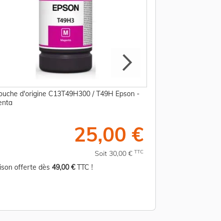
ouche d'origine C13T49H300 / T49H Epson -
Cartouche d'origin
enta
cyan
25,00 €
TTC
Soit 30,00 €
aison offerte dès
49,00 €
TTC !
Livraison offerte d