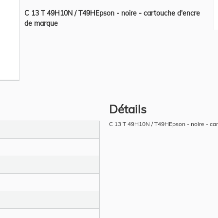
C 13 T 49H10N / T49HEpson - noire - cartouche d'encre
de marque
Détails
C 13 T 49H10N / T49HEpson - noire - ca