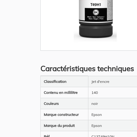
Skip
to
the
Caractéristiques techniques
beginning
of
the
Plus
images
Classification
Jet d'encre
d’information
gallery
Contenu en millilitre
140
Couleurs
noir
Marque constructeur
Epson
Marque du produit
Epson
Réf
C13T49H10N