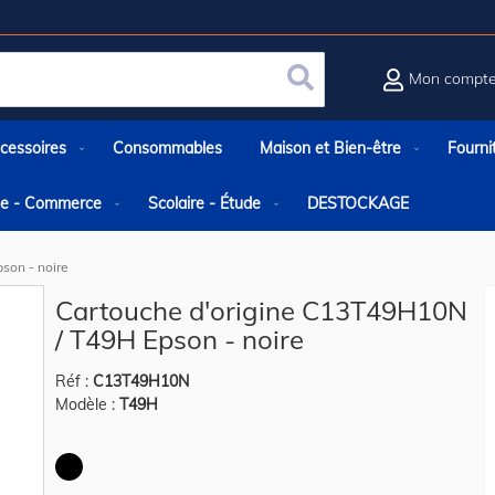
Mon compt
Rechercher
cessoires
Consommables
Maison et Bien-être
Fourni
rie - Commerce
Scolaire - Étude
DESTOCKAGE
son - noire
Cartouche d'origine C13T49H10N
/ T49H Epson - noire
Réf :
C13T49H10N
Modèle :
T49H