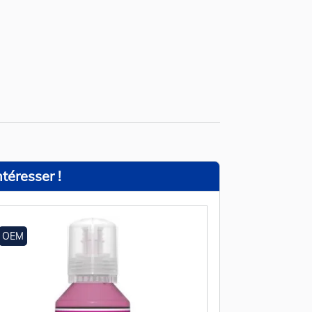
téresser !
OEM
OEM