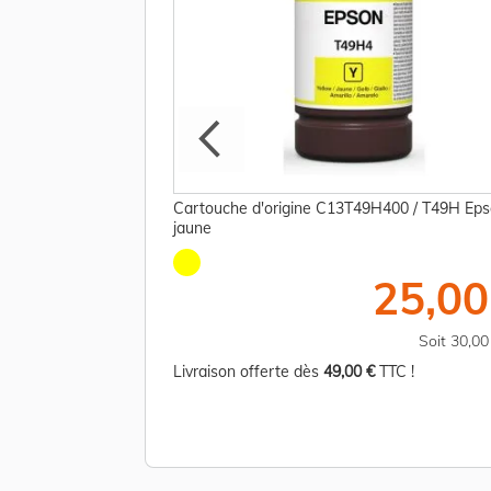
20N / T49H Epson -
Cartouche d'origine C13T49H400 / T49H Eps
jaune
25,00 €
25,00
TTC
Soit 30,00 €
Soit 30,0
TC !
Livraison offerte dès
49,00 €
TTC !