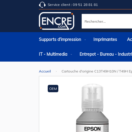
Service client : 09 51 28 81 81
Rechercher
Supports d’impression
Imprimantes
Ac
IT - Multimedia
Entrepot - Bureau - Indust
Accueil
Cartouche d'origine C13T49H10N / T49H Ep
Skip
to
the
OEM
end
of
the
images
gallery