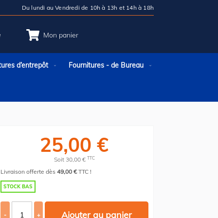
Du lundi au Vendredi de 10h à 13h et 14h à 18h
e
Mon panier
tures d’entrepôt
Fournitures - de Bureau
25,00 €
TTC
Soit 30,00 €
Livraison offerte dès
49,00 €
TTC !
STOCK BAS
Ajouter au panier
-
+