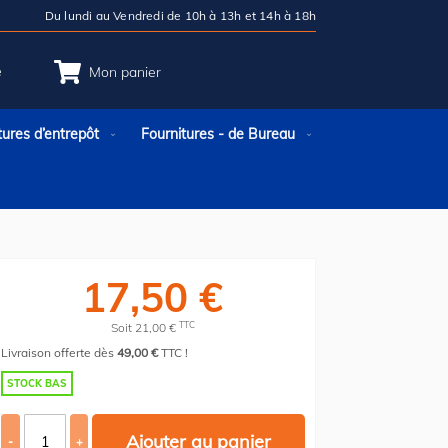
Du lundi au Vendredi de 10h à 13h et 14h à 18h
e
Mon panier
tures d’entrepôt
Fournitures - de Bureau
17,50 €
TTC
Soit 21,00 €
Livraison offerte dès
49,00 €
TTC !
STOCK BAS
Ajouter au panier
-
+