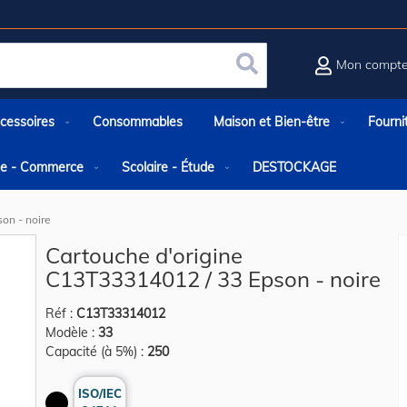
Mon compt
Rechercher
cessoires
Consommables
Maison et Bien-être
Fourni
rie - Commerce
Scolaire - Étude
DESTOCKAGE
on - noire
Cartouche d'origine
C13T33314012 / 33 Epson - noire
Réf :
C13T33314012
Modèle :
33
Capacité (à 5%) :
250
ISO/IEC