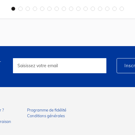
r
Inscription
à
Inscr
notre
lettre
d’information
:
 ?
Programme de fidélité
Conditions générales
vraison