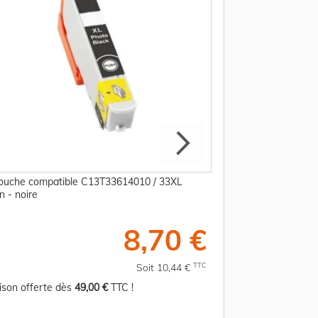
ouche compatible C13T33614010 / 33XL
Cartouche compati
n - noire
Epson - cyan
8,70 €
TTC
Soit 10,44 €
aison offerte dès
49,00 €
TTC !
Livraison offerte d