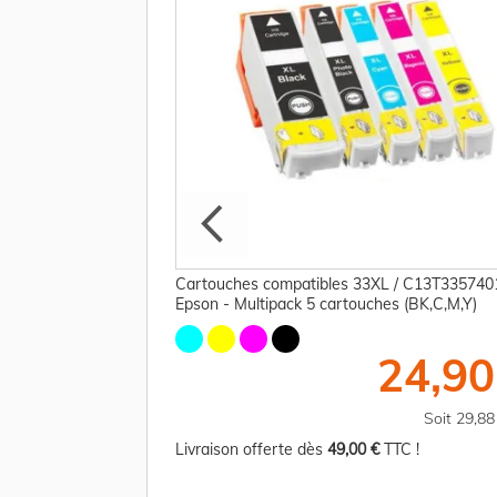
4010 / 33 Epson -
Cartouches compatibles 33XL / C13T335740
Epson - Multipack 5 cartouches (BK,C,M,Y)
15,00 €
24,90
TTC
Soit 18,00 €
Soit 29,8
TC !
Livraison offerte dès
49,00 €
TTC !