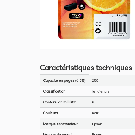
Skip
to
the
Caractéristiques techniques
beginning
of
the
Plus
images
Capacité en pages (à 5%)
250
d’information
gallery
Classification
Jet d'encre
Contenu en millilitre
6
Couleurs
noir
Marque constructeur
Epson
Marque du produit
Epson