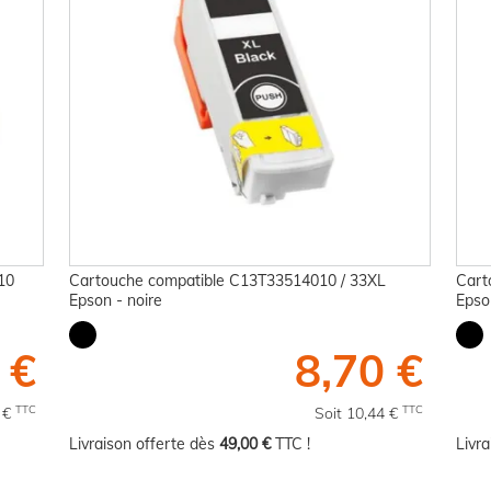
10
Cartouche compatible C13T33514010 / 33XL
Cart
Epson - noire
Epso
 €
8,70 €
TTC
TTC
8 €
Soit 10,44 €
Livraison offerte dès
49,00 €
TTC !
Livr