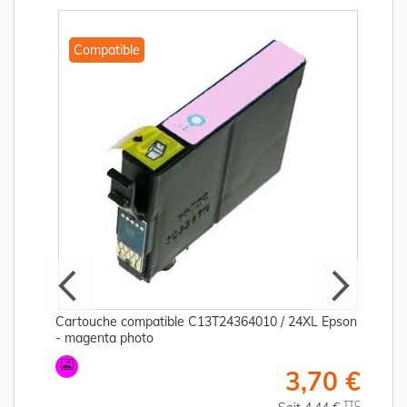
Compatible
Cartouche compatible C13T24364010 / 24XL Epson
- magenta photo
€
3,70 €
C
TTC
Soit 4,44 €