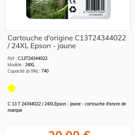
Skip
Cartouche d'origine C13T24344022
to
the
/ 24XL Epson - jaune
beginning
of
the
Réf :
C13T24344022
images
gallery
Modèle :
24XL
Capacité (à 5%) :
740
C 13 T 24344022 / 24XLEpson - jaune - cartouche d'encre de
marque