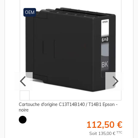
OEM
Cartouche d'origine C13T14B140 / T14B1 Epson -
noire
€
112,50 €
C
TTC
Soit 135,00 €