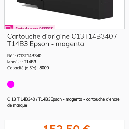
Skip
Cartouche d'origine C13T14B340 /
to
the
T14B3 Epson - magenta
beginning
of
the
Réf :
C13T14B340
images
gallery
Modèle :
T14B3
Capacité (à 5%) :
8000
C 13 T 14B340 / T14B3Epson - magenta - cartouche d'encre
de marque