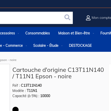
Mon compt
Rechercher
cessoires
Consommables
Maison et Bien-être
Fourni
rie - Commerce
Scolaire - Étude
DESTOCKAGE
pson - noire
Cartouche d'origine C13T11N140
/ T11N1 Epson - noire
Réf :
C13T11N140
Modèle :
T11N1
Capacité (à 5%) :
10000