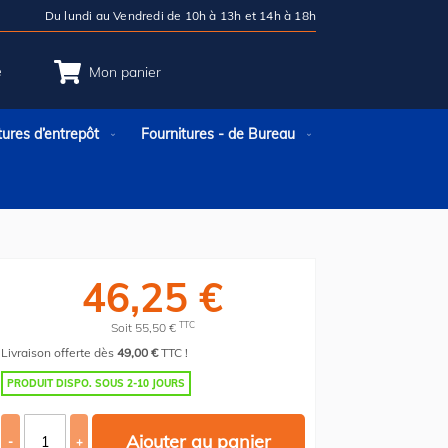
Du lundi au Vendredi de 10h à 13h et 14h à 18h
e
Mon panier
tures d’entrepôt
Fournitures - de Bureau
46,25 €
TTC
Soit 55,50 €
Livraison offerte dès
49,00 €
TTC !
PRODUIT DISPO. SOUS 2-10 JOURS
Ajouter au panier
-
+