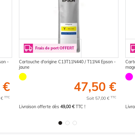
son -
Cartouche d'origine C13T11N440 / T11N4 Epson -
Cart
jaune
mag
 €
47,50 €
TTC
TTC
0 €
Soit 57,00 €
Livraison offerte dès
49,00 €
TTC !
Livr