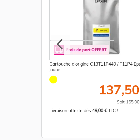
240 / T11N2 Epson -
Cartouche d'origine C13T11P440 / T11P4 Ep
jaune
47,50 €
137,50
TTC
Soit 57,00 €
Soit 165,0
TC !
Livraison offerte dès
49,00 €
TTC !