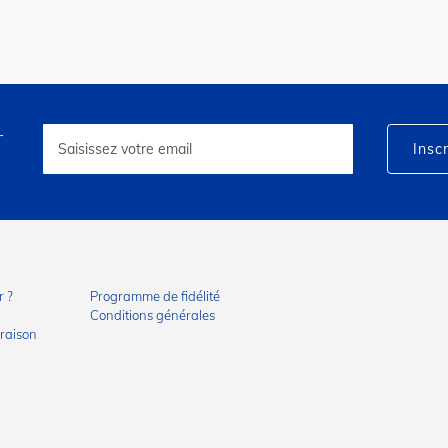
r
Inscription
à
Inscr
notre
lettre
d’information
:
 ?
Programme de fidélité
Conditions générales
vraison