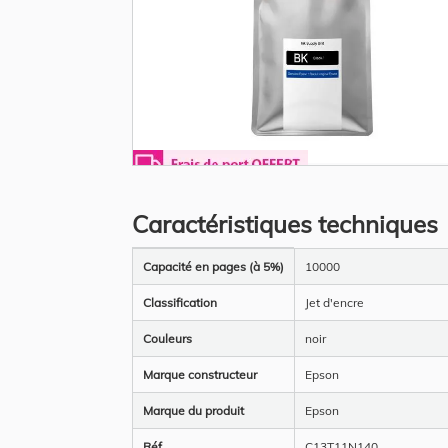
Skip
to
the
Caractéristiques techniques
beginning
of
the
Plus
images
Capacité en pages (à 5%)
10000
d’information
gallery
Classification
Jet d'encre
Couleurs
noir
Marque constructeur
Epson
Marque du produit
Epson
Réf
C13T11N140