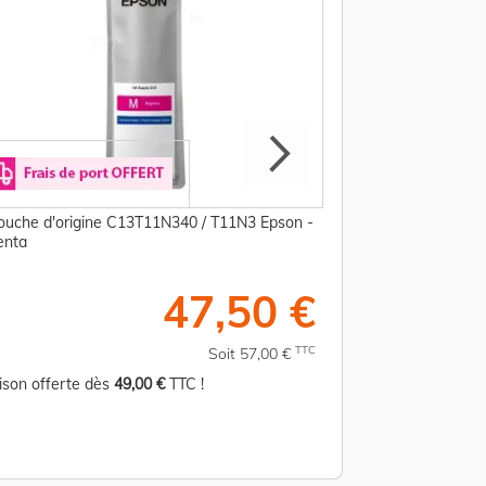
ouche d'origine C13T11N340 / T11N3 Epson -
Cartouche d'origin
enta
noire
47,50 €
TTC
Soit 57,00 €
aison offerte dès
49,00 €
TTC !
Livraison offerte d