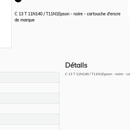
C 13 T 11N140 / T11N1Epson - noire - cartouche d'encre
de marque
Détails
C 13 T 11N140 / T11N1Epson - noire - c