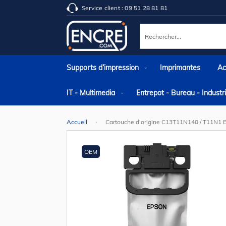
Service client : 09 51 28 81 81
Rechercher
Supports d’impression
Imprimantes
Ac
IT - Multimedia
Entrepot - Bureau - Indust
Accueil
Cartouche d'origine C13T11N140 / T11N1 E
Skip
to
the
OEM
end
of
the
images
gallery