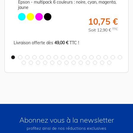
Epson - multipack 6 couleurs : noire, cyan, magenta,
jaune
€
10,75 €
C
TTC
Soit 12,90 €
Livraison offerte dès
49,00 €
TTC !
Abonnez vous à la newsletter
profitez ainsi de nos réductions exclusives