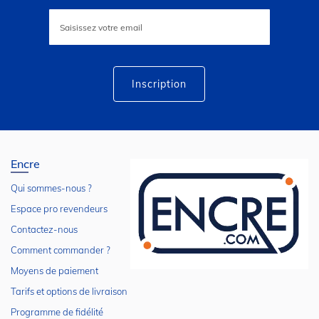
Inscription
à
notre
lettre
d’information
:
Inscription
Encre
Qui sommes-nous ?
Espace pro revendeurs
Contactez-nous
Comment commander ?
Moyens de paiement
Tarifs et options de livraison
Programme de fidélité