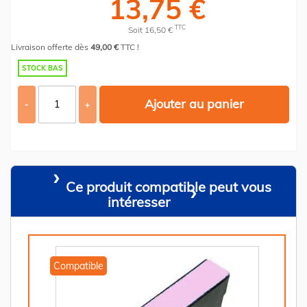
13,75 €
TTC
Soit 16,50 €
Livraison offerte dès
49,00 €
TTC !
STOCK BAS
Ajouter au panier
-
+
Ce produit compatible peut vous
intéresser
Compatible