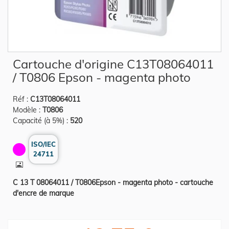
Skip
Cartouche d'origine C13T08064011
to
the
/ T0806 Epson - magenta photo
beginning
of
the
Réf :
C13T08064011
images
gallery
Modèle :
T0806
Capacité (à 5%) :
520
ISO/IEC
24711
C 13 T 08064011 / T0806Epson - magenta photo - cartouche
d'encre de marque