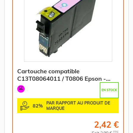
Cartouche compatible
C13T08064011 / T0806 Epson -
magenta photo
EN STOCK
PAR RAPPORT AU PRODUIT DE
82%
MARQUE
2,42 €
TTC
Soit 2,90 €