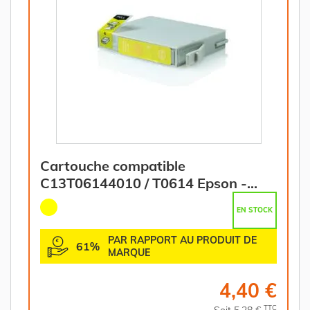
Cartouche compatible
C13T06144010 / T0614 Epson -
jaune
EN STOCK
PAR RAPPORT AU PRODUIT DE
61%
MARQUE
4,40 €
TTC
Soit 5,28 €