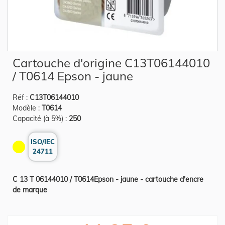
Skip
Cartouche d'origine C13T06144010
to
the
/ T0614 Epson - jaune
beginning
of
the
Réf :
C13T06144010
images
gallery
Modèle :
T0614
Capacité (à 5%) :
250
ISO/IEC
24711
C 13 T 06144010 / T0614Epson - jaune - cartouche d'encre
de marque