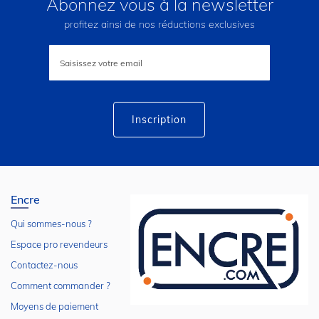
Abonnez vous à la newsletter
profitez ainsi de nos réductions exclusives
Inscription
à
notre
lettre
d’information
:
Inscription
Encre
Qui sommes-nous ?
Espace pro revendeurs
Contactez-nous
Comment commander ?
Moyens de paiement