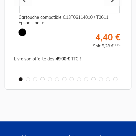
Cartouche compatible C13T06114010 / T0611
Epson - noire
€
4,40 €
C
TTC
Soit 5,28 €
Livraison offerte dès
49,00 €
TTC !