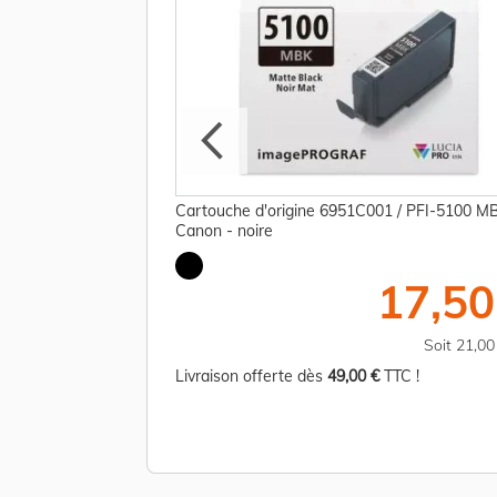
 / PFI-5100 C
Cartouche d'origine 6951C001 / PFI-5100 M
Canon - noire
16,25 €
17,50
TTC
Soit 19,50 €
Soit 21,0
TC !
Livraison offerte dès
49,00 €
TTC !