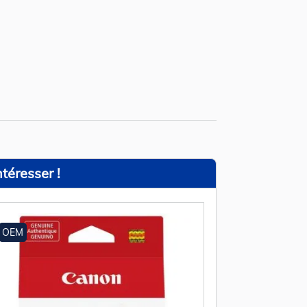
téresser !
OEM
OEM