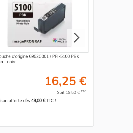
ouche d'origine 6952C001 / PFI-5100 PBK
Cartouche d'origin
n - noire
Canon - jaune
16,25 €
TTC
Soit 19,50 €
aison offerte dès
49,00 €
TTC !
Livraison offerte d