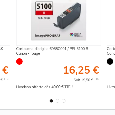
BK
Cartouche d'origine 6958C001 / PFI-5100 R
Cart
Canon - rouge
Cano
 €
16,25 €
TTC
TTC
0 €
Soit 19,50 €
Livraison offerte dès
49,00 €
TTC !
Livr