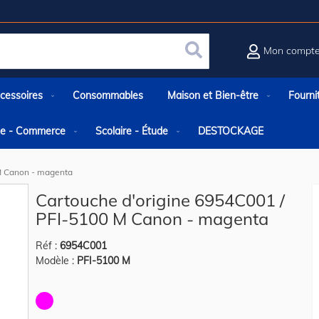
Mon compt
Rechercher
cessoires
Consommables
Maison et Bien-être
Fourni
rie - Commerce
Scolaire - Étude
DESTOCKAGE
 M Canon - magenta
Cartouche d'origine 6954C001 /
PFI-5100 M Canon - magenta
Réf :
6954C001
Modèle :
PFI-5100 M