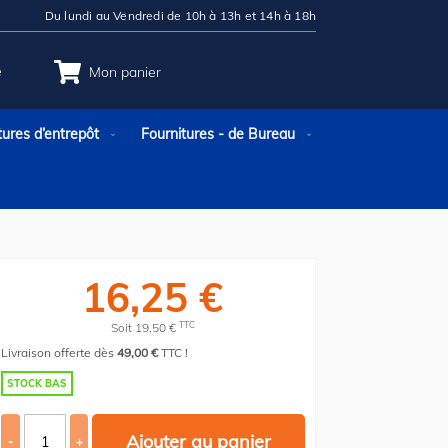
Du lundi au Vendredi de 10h à 13h et 14h à 18h
e
Mon panier
tures d’entrepôt
Fournitures - de Bureau
16,25 €
TTC
Soit 19,50 €
Livraison offerte dès
49,00 €
TTC !
STOCK BAS
Ajouter au panier
-
+