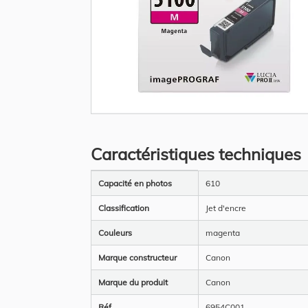
Skip
to
the
Caractéristiques techniques
beginning
of
the
Plus
images
Capacité en photos
610
d’information
gallery
Classification
Jet d'encre
Couleurs
magenta
Marque constructeur
Canon
Marque du produit
Canon
Réf
6954C001