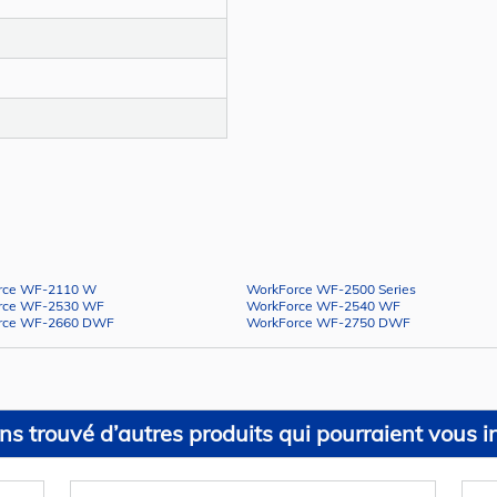
rce WF-2110 W
WorkForce WF-2500 Series
rce WF-2530 WF
WorkForce WF-2540 WF
rce WF-2660 DWF
WorkForce WF-2750 DWF
s trouvé d’autres produits qui pourraient vous in