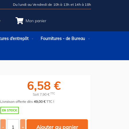
Du lundi au Vendredi de 10h à 13h et 14h à 18h
e
Mon panier
tures d’entrepôt
Fournitures - de Bureau
6,58 €
TTC
Soit 7,90 €
Livraison offerte dès
49,00 €
TTC !
EN STOCK
Ajouter au panier
-
+