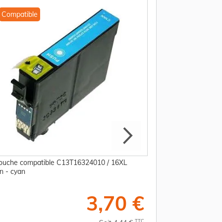
Compatible
Compatible
ouche compatible C13T16324010 / 16XL
Cartouche compati
n - cyan
Epson - magenta
3,70 €
TTC