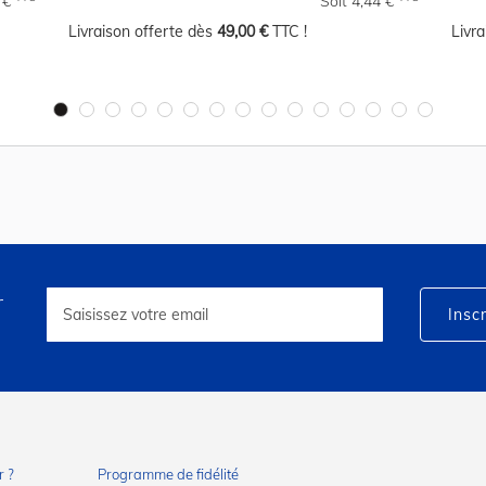
8 €
Soit 4,44 €
Livraison offerte dès
49,00 €
TTC !
Livr
r
Inscription
à
Inscr
notre
lettre
d’information
:
 ?
Programme de fidélité