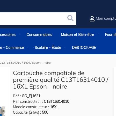
Mon compt
Rechercher
cessoires
Consommables
Maison et Bien-être
Fourni
rie - Commerce
Scolaire - Étude
DESTOCKAGE
 C13T16314010 / 16XL Epson - noire
Cartouche compatible de
première qualité C13T16314010 /
16XL Epson - noire
Réf :
GG_EJ1631
Réf constructeur :
C13T16314010
Modèle constructeur :
16XL
Capacité (à 5%) :
500