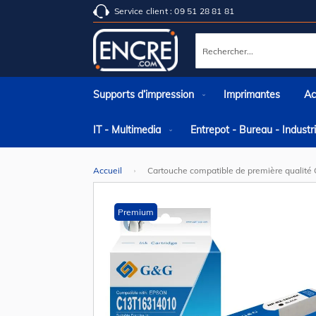
Service client : 09 51 28 81 81
Rechercher
Supports d’impression
Imprimantes
Ac
IT - Multimedia
Entrepot - Bureau - Indust
Accueil
Cartouche compatible de première qualité
Skip
to
the
Premium
end
of
the
images
gallery