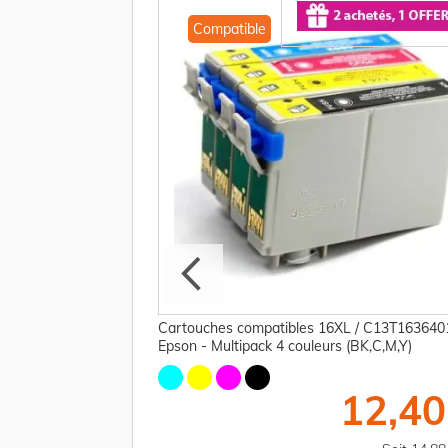
Compatible
4010 / 16 Epson -
Cartouches compatibles 16XL / C13T163640
Epson - Multipack 4 couleurs (BK,C,M,Y)
10,00 €
12,40
TTC