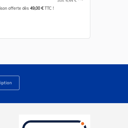
Soit 4,44 €
aison offerte dès
49,00 €
TTC !
Livraison offerte d
iption