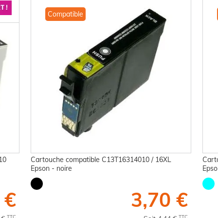
Compatible
10
Cartouche compatible C13T16314010 / 16XL
Cart
Epson - noire
Epso
 €
3,70 €
TTC
TTC