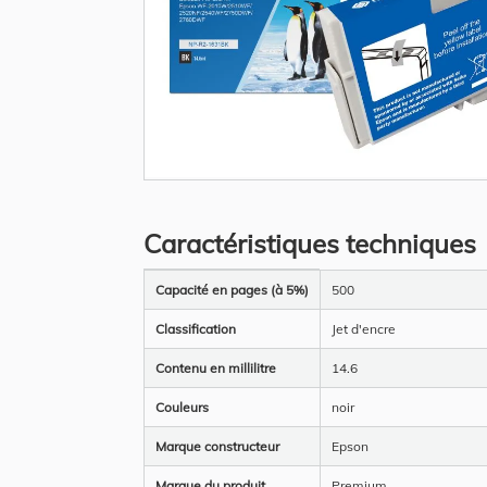
Skip
to
the
Caractéristiques techniques
beginning
of
the
Plus
images
Capacité en pages (à 5%)
500
d’information
gallery
Classification
Jet d'encre
Contenu en millilitre
14.6
Couleurs
noir
Marque constructeur
Epson
Marque du produit
Premium