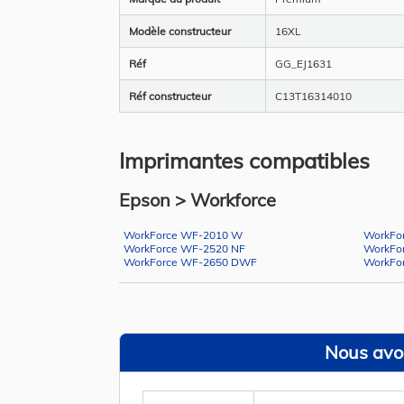
Modèle constructeur
16XL
Réf
GG_EJ1631
Réf constructeur
C13T16314010
Imprimantes compatibles
Epson > Workforce
WorkForce WF-2010 W
WorkFo
WorkForce WF-2520 NF
WorkFo
WorkForce WF-2650 DWF
WorkFo
Nous avon