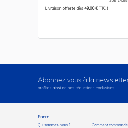
Soit 12,00 €
Soit 14,8
TC !
Livraison offerte dès
49,00 €
TTC !
Abonnez vous à la newslette
profitez ainsi de nos réductions exclusives
Encre
Qui sommes-nous ?
Comment commander