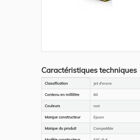
Skip
to
the
Caractéristiques techniques
beginning
of
the
Plus
images
Classification
Jet d'encre
d’information
gallery
Contenu en millilitre
60
Couleurs
noir
Marque constructeur
Epson
Marque du produit
Compatible
Modèle constructeur
SJIC-8-K