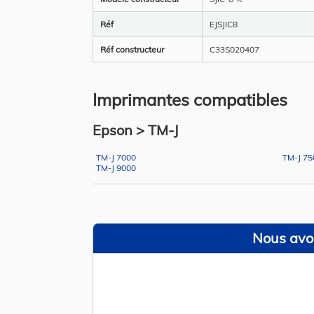
Réf
EJSJIC8
Réf constructeur
C33S020407
Imprimantes compatibles
Epson > TM-J
TM-J 7000
TM-J 75
TM-J 9000
Nous avon