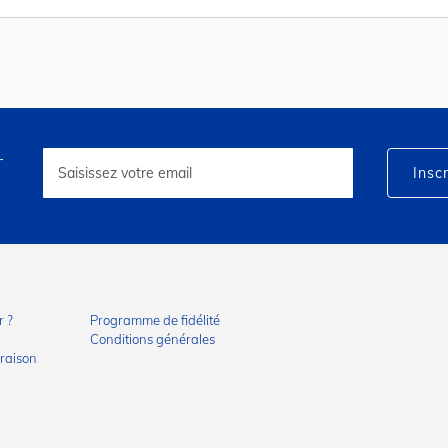
r
Inscription
à
Inscr
notre
lettre
d’information
:
 ?
Programme de fidélité
Conditions générales
vraison