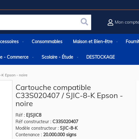
Mon compt
Rechercher
cessoires
Consommables
Maison et Bien-être
Fourni
rie - Commerce
Scolaire - Étude
DESTOCKAGE
-K Epson - noire
Cartouche compatible
C33S020407 / SJIC-8-K Epson -
noire
Réf :
EJSJIC8
Réf constructeur :
C33S020407
Modèle constructeur :
SJIC-8-K
Contenance :
20.000.000 signs