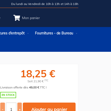
Du lundi au Vendredi de 10h à 13h et 14h à 18h
e
Mon panier
tures d’entrepôt
Fournitures - de Bureau
18,25 €
TTC
Soit 21,90 €
Livraison offerte dès
49,00 €
TTC !
EN STOCK
Ajouter au panier
-
+