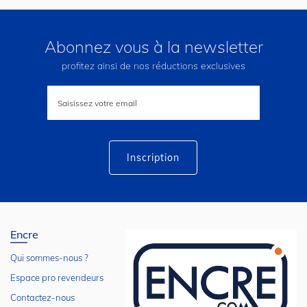
Abonnez vous à la newsletter
profitez ainsi de nos réductions exclusives
Inscription
à
notre
lettre
d’information
:
Inscription
Encre
Qui sommes-nous ?
Espace pro revendeurs
Contactez-nous