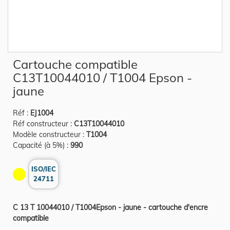
Skip
Cartouche compatible
to
the
C13T10044010 / T1004 Epson -
beginning
of
jaune
the
images
gallery
Réf :
EJ1004
Réf constructeur :
C13T10044010
Modèle constructeur :
T1004
Capacité (à 5%) :
990
ISO/IEC
24711
C 13 T 10044010 / T1004Epson - jaune - cartouche d'encre
compatible