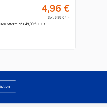
4,96 €
TTC
Soit 5,95 €
aison offerte dès
49,00 €
TTC !
Livraison offerte d
iption