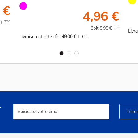
 €
4,96 €
TTC
5 €
TTC
Soit 5,95 €
Livr
Livraison offerte dès
49,00 €
TTC !
r
Inscription
à
Inscr
notre
lettre
d’information
: