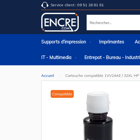
Service client : 09 51 28 81 81
Rechercher
Supports d’impression
Imprimantes
Ac
IT - Multimedia
Entrepot - Bureau - Indust
Accueil
Cartouche compatible 1VV24AE / 32XL HP 
Skip
to
the
Compatible
end
of
the
images
gallery