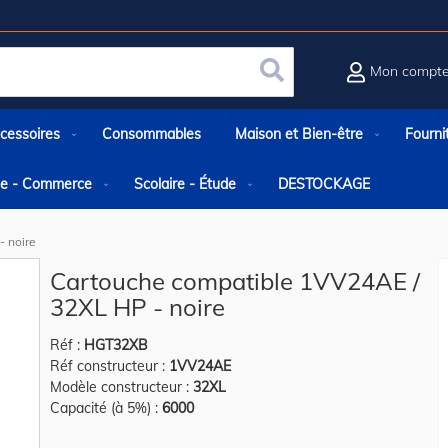
Mon compt
Rechercher
cessoires
Consommables
Maison et Bien-être
Fourni
rie - Commerce
Scolaire - Étude
DESTOCKAGE
- noire
Cartouche compatible 1VV24AE /
32XL HP - noire
Réf :
HGT32XB
Réf constructeur :
1VV24AE
Modèle constructeur :
32XL
Capacité (à 5%) :
6000