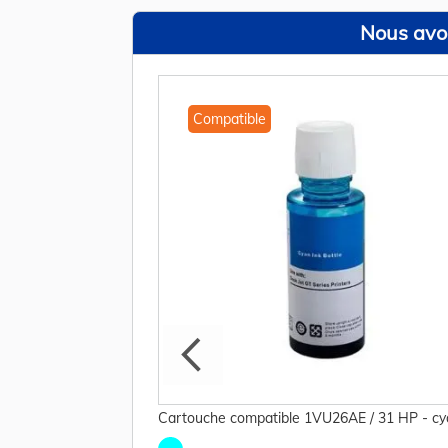
Nous avon
Compatible
YP17AE HP - cyan,
Cartouche compatible 1VU26AE / 31 HP - cy