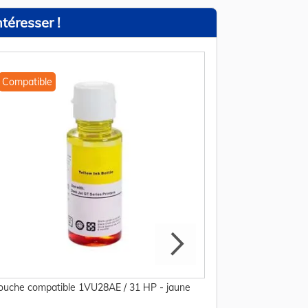
téresser !
Compatible
OEM
ouche compatible 1VU28AE / 31 HP - jaune
Cartouche d'origin