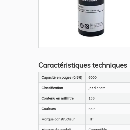
Skip
to
the
Caractéristiques techniques
beginning
of
the
Plus
images
Capacité en pages (à 5%)
6000
d’information
gallery
Classification
Jet d'encre
Contenu en millilitre
135
Couleurs
noir
Marque constructeur
HP
Marque du produit
Compatible