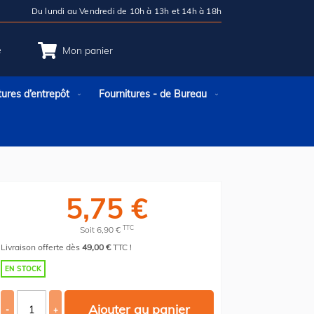
Du lundi au Vendredi de 10h à 13h et 14h à 18h
e
Mon panier
tures d’entrepôt
Fournitures - de Bureau
5,75 €
TTC
Soit 6,90 €
Livraison offerte dès
49,00 €
TTC !
EN STOCK
Ajouter au panier
-
+