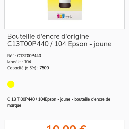
Skip
Bouteille d'encre d'origine
to
the
C13T00P440 / 104 Epson - jaune
beginning
of
the
Réf :
C13T00P440
images
gallery
Modèle :
104
Capacité (à 5%) :
7500
C 13 T 00P440 / 104Epson - jaune - bouteille d'encre de
marque