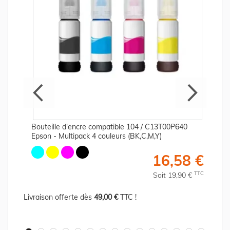
Bouteille d'encre compatible 104 / C13T00P640
Epson - Multipack 4 couleurs (BK,C,M,Y)
€
16,58 €
C
TTC
Soit 19,90 €
Livraison offerte dès
49,00 €
TTC !