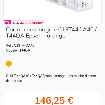
Skip
Cartouche d'origine C13T44QA40 /
to
the
T44QA Epson - orange
beginning
of
the
Réf :
C13T44QA40
images
gallery
Modèle :
T44QA
C 13 T 44QA40 / T44QAEpson - orange - cartouche d'encre
de marque
146,25 €