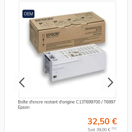
OEM
Boîte d'encre restant d'origine C13T699700 / T6997
Epson
€
32,50 €
C
TTC
Soit 39,00 €