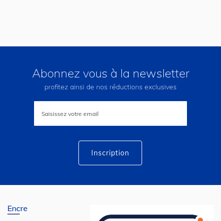
Abonnez vous à la newsletter
profitez ainsi de nos réductions exclusives
Inscription
à
notre
lettre
d’information
:
Inscription
Encre